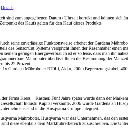
-
Details
eit sind zum angegebenen Datum / Uhrzeit korrekt und können sich änd
eitpunkt des Kaufs gelten für den Kauf dieses Produkts.
urch seine zuverlässige Funktionsweise arbeitet der Gardena Mährobo
ttels des SensorCut Systems verspricht Ihnen der Rasenmäher einen ma
seinem geringen Energieverbrauch ist er so leise, dass man ihn nahe
ogrammierbare Mähroboter überlässt Ihnen die Bestimmung der Mähzeite
en bis 25 Prozent
et: 1x Gardena Mähroboter R70Li, Akku, 200m Begrenzungskabel, 400x
 der Firma Kress + Kastner. Fünf Jahre später wurde dann der Marken
e Gesellschaft Industri Kapital verkaufte. 2006 wurde Gardena an Hus
Unternehmens sind in die Husqvarna-Gruppe integriert.
sqvarna Mähroboter. Husqvarna war das Unternehmen, das den ersten ec
sind diese ebenfalls dem Marktführerbereich zuzuschreiben. Die Unter