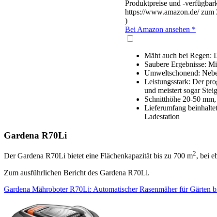
Produktpreise und -verfügbark
https://www.amazon.de/ zum Z
)
Bei Amazon ansehen *
Mäht auch bei Regen: D
Saubere Ergebnisse: Mi
Umweltschonend: Neben 
Leistungsstark: Der pr
und meistert sogar Stei
Schnitthöhe 20-50 mm,
Lieferumfang beinhalt
Ladestation
Gardena R70Li
2
Der Gardena R70Li bietet eine Flächenkapazität bis zu 700 m
, bei e
Zum ausführlichen Bericht des Gardena R70Li.
Gardena Mähroboter R70Li: Automatischer Rasenmäher für Gärten bi