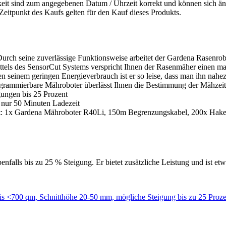
eit sind zum angegebenen Datum / Uhrzeit korrekt und können sich änd
eitpunkt des Kaufs gelten für den Kauf dieses Produkts.
urch seine zuverlässige Funktionsweise arbeitet der Gardena Rasenro
ttels des SensorCut Systems verspricht Ihnen der Rasenmäher einen ma
seinem geringen Energieverbrauch ist er so leise, dass man ihn nahe
ogrammierbare Mähroboter überlässt Ihnen die Bestimmung der Mähzeite
gungen bis 25 Prozent
 nur 50 Minuten Ladezeit
et: 1x Gardena Mähroboter R40Li, 150m Begrenzungskabel, 200x Haken
benfalls bis zu 25 % Steigung. Er bietet zusätzliche Leistung und ist etw
s <700 qm, Schnitthöhe 20-50 mm, mögliche Steigung bis zu 25 Proze